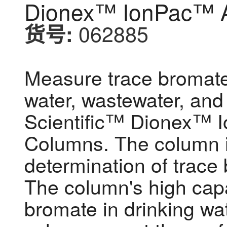
Dionex™ IonPac™
062885
货号:
Measure trace bromate 
water, wastewater, and
Scientific™ Dionex™ I
Columns. The column i
determination of trace 
The column's high capac
bromate in drinking wa