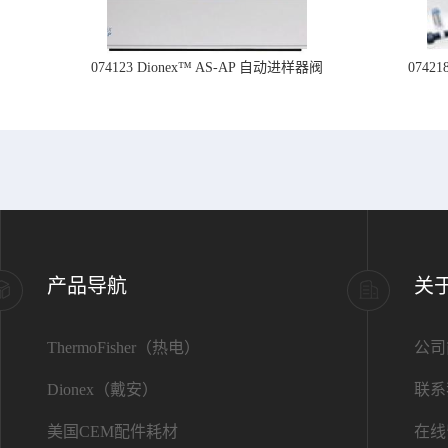
074123 Dionex™ AS-AP 自动进样器阀
074
产品导航
关
ThermoFisher（热电）
公司
Dionex（戴安）
联系
美国CEM配件耗材
在线