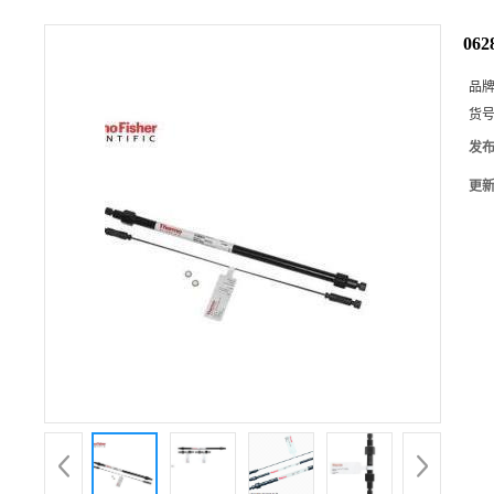
06
品
货
发
更