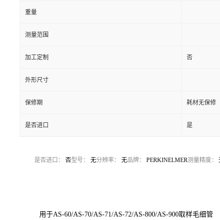
重量
测量范围
加工定制
否
外形尺寸
保修期
耗材无保修
是否进口
是
是否进口：
否
型号：
无
分辨率：
无
品牌：
PERKINELMER
测量精度：
用于AS-60/AS-70/AS-71/AS-72/AS-800/AS-900取样毛细管