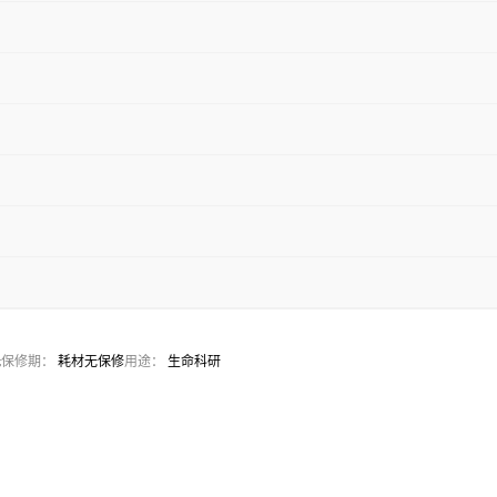
无
保修期：
耗材无保修
用途：
生命科研