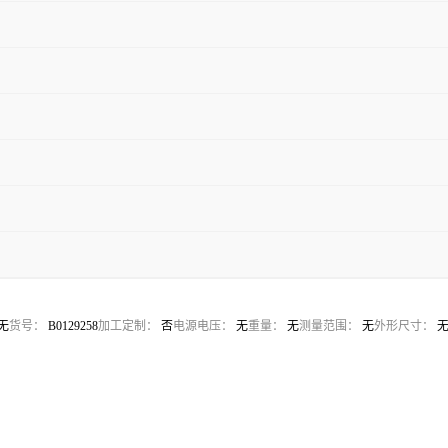
无
货号：
B0129258
加工定制：
否
电源电压：
无
重量：
无
测量范围：
无
外形尺寸：