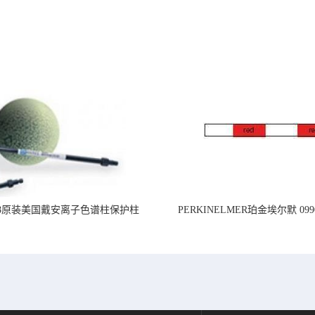
218原装美国戴安离子色谱柱保护柱
PERKINELMER珀金埃尔默 099
标准PVC管道,内径1.