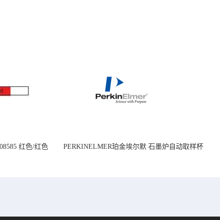
08585 红色/红色
PERKINELMER珀金埃尔默 石墨炉自动取样杯
14mm
1.2 mL B0510397