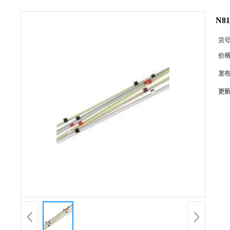
N81
货
价
发
更