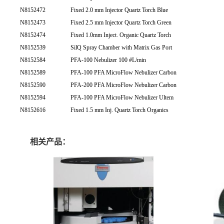
N8152472
Fixed 2.0 mm Injector Quartz Torch Blue
N8152473
Fixed 2.5 mm Injector Quartz Torch Green
N8152474
Fixed 1.0mm Inject. Organic Quartz Torch
N8152539
SilQ Spray Chamber with Matrix Gas Port
N8152584
PFA-100 Nebulizer 100 #L/min
N8152589
PFA-100 PFA MicroFlow Nebulizer Carbon
N8152590
PFA-200 PFA MicroFlow Nebulizer Carbon
N8152594
PFA-100 PFA MicroFlow Nebulizer Ultem
N8152616
Fixed 1.5 mm Inj. Quartz Torch Organics
相关产品：