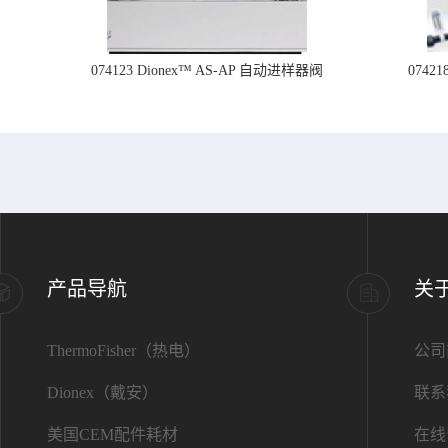
074123 Dionex™ AS-AP 自动进样器阀
074
产品导航
关
ThermoFisher（热电）
公司
Dionex（戴安）
联系
美国CEM配件耗材
在线