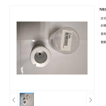
N81
货
价
发
更