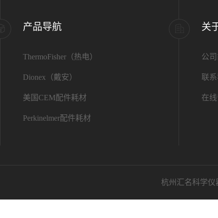
产品导航
关
ThermoFisher（热电）
公司
Dionex（戴安）
联系
美国CEM配件耗材
在线
Perkinelmer配件耗材
杭州汇名科学仪