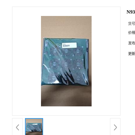
N9
货
价
发
更