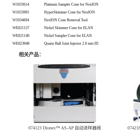
W1033614
Platinum Sampler Cone for NexION
W1033995
HyperSkimmer Cone for NexION
W1034694
NexION Cone Removal Tool
WE021137
Nickel Skimmer Cone for ELAN
WE021140
Nickel Sampler Cone for ELAN
WE023948
Quartz Ball Joint Injector 2.0 mm ID
相关产品：
074123 Dionex™ AS-AP 自动进样器阀
074