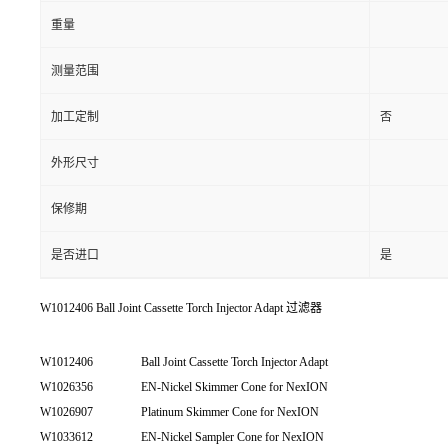
重量
测量范围
加工定制
否
外形尺寸
保修期
是否进口
是
W1012406 Ball Joint Cassette Torch Injector Adapt 过滤器
W1012406
Ball Joint Cassette Torch Injector Adapt
W1026356
EN-Nickel Skimmer Cone for NexION
W1026907
Platinum Skimmer Cone for NexION
W1033612
EN-Nickel Sampler Cone for NexION