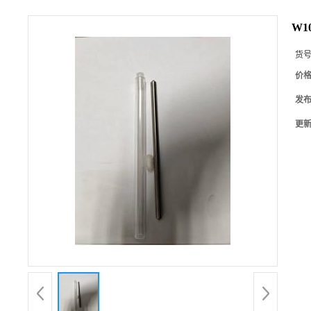
W10
货
价
发
更