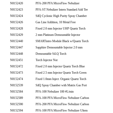
N8152420
PFA-200 PFA MicroFlow Nebulizer
N8152423
PFA-ST Nebulizer Intern Standard Add Tee
N8152424
SilQ Cyclonic High Purity Spray Chamber
N8152426
Gas Line Addition, 10 Metal Free
N8152428
Fixed 2.0 mm Injector UHP Quartz Torch
N8152429
2 mm Platinum Demountable Injector
N8152440
SMARTintro Module Black w/Quartz Torch
N8152447
Sapphire Demountable Injector 2.0 mm
N8152448
Demountable SiLQ Torch
N8152451
Torch Injector Nut
N8152472
Fixed 2.0 mm Injector Quartz Torch Blue
N8152473
Fixed 2.5 mm Injector Quartz Torch Green
N8152474
Fixed 1.0mm Inject. Organic Quartz Torch
N8152539
SilQ Spray Chamber with Matrix Gas Port
N8152584
PFA-100 Nebulizer 100 #L/min
N8152589
PFA-100 PFA MicroFlow Nebulizer Carbon
N8152590
PFA-200 PFA MicroFlow Nebulizer Carbon
N8152594
PFA-100 PFA MicroFlow Nebulizer Ultem