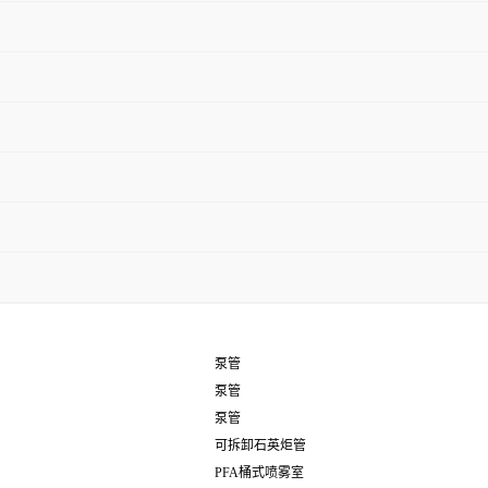
泵管
泵管
泵管
可拆卸石英炬管
PFA桶式喷雾室