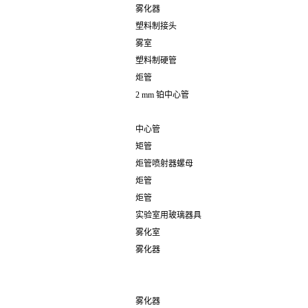
雾化器
塑料制接头
雾室
塑料制硬管
炬管
2 mm 铂中心管
中心管
矩管
炬管喷射器螺母
炬管
炬管
实验室用玻璃器具
雾化室
雾化器
雾化器