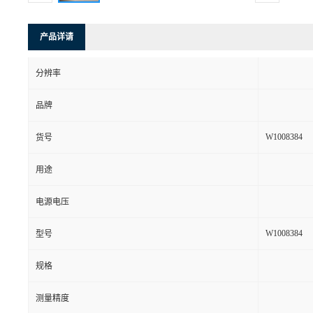
产品详请
分辨率
品牌
W1008384
货号
用途
电源电压
W1008384
型号
规格
测量精度