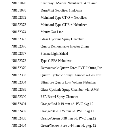
N8151070
SeaSpray U-Series Nebulizer 0.4 mL/min
N8151078
DuraMist Nebulizer 1 mL/min
N8152372
Meinhard Type CT Q + Nebulizer
N8152373
Meinhard Type CT R + Nebulizer
N8152374
Matrix Gas Line
N8152375
Glass Cyclonic Spray Chamber
N8152376
Quartz Demountable Injector 2 mm
N8152377
Plasma Light Shield
N8152378
Type C PFA Nebulizer
N8152379
Demountable Quartz Torch PVDF Oring Fre
N8152383
Quartz Cyclonic Spray Chamber w/Gas Port
N8152384
UltraPure Quartz Low Volume Nebulizer
N8152389
Glass Cyclonic Spray Chamber with AMS
N8152390
PFA Barrel Spray Chamber
N8152401
Orange/Red 0.19 mm i.d. PVC pkg.12
N8152402
Orange/Blue 0.25 mm i.d. PVC pkg.12
N8152403
Orange/Green 0.38 mm i.d. PVC pkg.12
N8152404
Green/Yellow Pure 0.44 mm i.d. pkg. 12