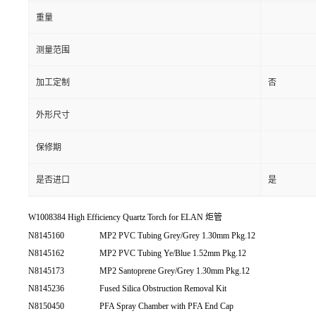
重量
测量范围
加工定制
否
外形尺寸
保修期
是否进口
是
W1008384 High Efficiency Quartz Torch for ELAN 炬管
N8145160
MP2 PVC Tubing Grey/Grey 1.30mm Pkg.12
N8145162
MP2 PVC Tubing Ye/Blue 1.52mm Pkg.12
N8145173
MP2 Santoprene Grey/Grey 1.30mm Pkg.12
N8145236
Fused Silica Obstruction Removal Kit
N8150450
PFA Spray Chamber with PFA End Cap