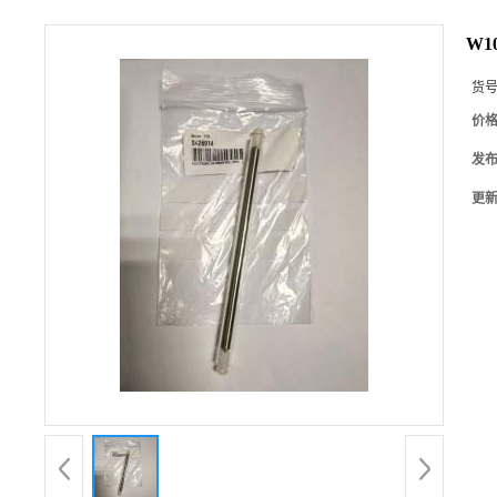
W10
货
价
发
更