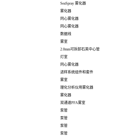
SeaSpray 雾化器
雾化器
同心雾化器
同心雾化器
数据线
雾室
2.0mm可拆卸石英中心管
灯室
同心雾化器
进样系统组件和套件
雾室
理化分析仪用雾化器
雾化器
双通道PFA雾室
泵管
泵管
泵管
泵管