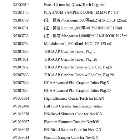
N8152616
Fixed 1.5 mm Inj. Quartz Torch Organics
N8161140
PLATINUM SAMPLER CONE -12 MM PT TIP
N9303779
(注：狮威)Potassium1,000礸/mL2%HNO3ICP125mL
N9303781
(注：狮威)Lithium1,000礸/mL2%HNO3ICP125mL
N9303783
(注：狮威)Manganese1,000礸/mL2%HNO3ICP125mL
N9303784
Molybdenum 1,000 礸/mL H2O ICP 125 mL
N9307830
THGA AP Graphite Tubes, Pkg. 5
N9307831
THGA AP Graphite Tubes, Pkg. 20
N9307832
THGA AP Graphite Tubes w/End Cap, Pkg.5
N9307833
THGA AP Graphite Tubes w/End Cap, Pkg.20
N9307834
HGA Advanced Plat. Graphite Tubes Pkg.5
N9307835
HGA Advanced Plat. Graphite Tubes Pkg.20
W1008384
High Efficiency Quartz Torch for ELAN
W1012406
Ball Joint Cassette Torch Injector Adapt
W1026356
EN-Nickel Skimmer Cone for NexION
W1026907
Platinum Skimmer Cone for NexION
W1033612
EN-Nickel Sampler Cone for NexION
W1033614
Platinum Sampler Cone for NexION