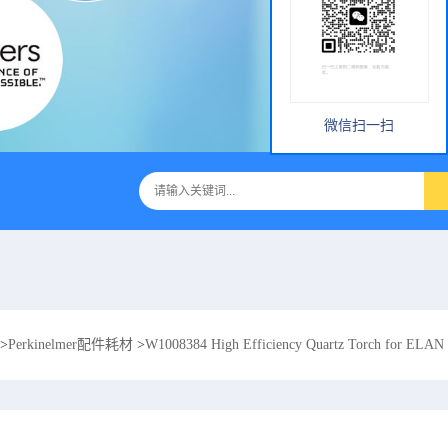
微信扫一扫
>
Perkinelmer配件耗材
>
W1008384 High Efficiency Quartz Torch for EL