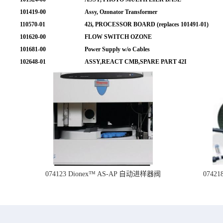
101419-00
Assy, Ozonator Transformer
110570-01
42i, PROCESSOR BOARD (replaces 101491-01)
101620-00
FLOW SWITCH OZONE
101681-00
Power Supply w/o Cables
102648-01
ASSY,REACT CMB,SPARE PART 42I
074123 Dionex™ AS-AP 自动进样器阀
074