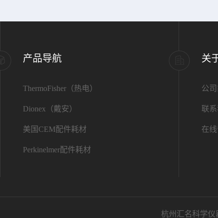
产品导航
关
ThermoFisher（热电）
公司
Dionex（戴安）
联系
美国CEM配件耗材
在线
Perkinelmer配件耗材
杭州汇名科学仪