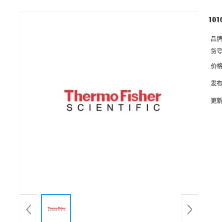
10
品
货
价
发
更