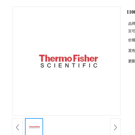
11
品
货
价
发
更