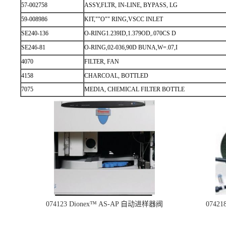
57-002758
ASSY,FLTR, IN-LINE, BYPASS, LG
59-008986
KIT,""O"" RING,VSCC INLET
SE240-136
O-RING1.239ID,1.379OD,.070CS D
SE246-81
O-RING,02-036,90D BUNA,W=.07,I
4070
FILTER, FAN
4158
CHARCOAL, BOTTLED
7075
MEDIA, CHEMICAL FILTER BOTTLE
074123 Dionex™ AS-AP 自动进样器阀
074