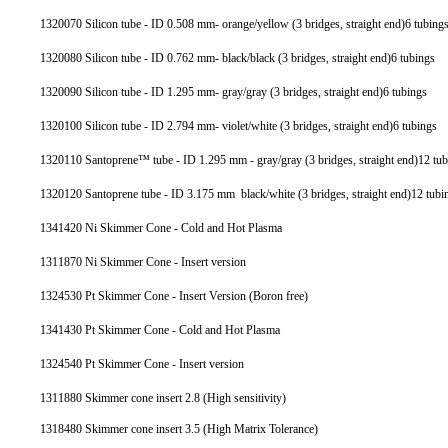
1320070 Silicon tube - ID 0.508 mm- orange/yellow (3 bridges, straight end)6 tubing
1320080 Silicon tube - ID 0.762 mm- black/black (3 bridges, straight end)6 tubings
1320090 Silicon tube - ID 1.295 mm- gray/gray (3 bridges, straight end)6 tubings
1320100 Silicon tube - ID 2.794 mm- violet/white (3 bridges, straight end)6 tubings
1320110 Santoprene™ tube - ID 1.295 mm - gray/gray (3 bridges, straight end)12 tu
1320120 Santoprene tube - ID 3.175 mm black/white (3 bridges, straight end)12 tubi
1341420 Ni Skimmer Cone - Cold and Hot Plasma
1311870 Ni Skimmer Cone - Insert version
1324530 Pt Skimmer Cone - Insert Version (Boron free)
1341430 Pt Skimmer Cone - Cold and Hot Plasma
1324540 Pt Skimmer Cone - Insert version
1311880 Skimmer cone insert 2.8 (High sensitivity)
1318480 Skimmer cone insert 3.5 (High Matrix Tolerance)