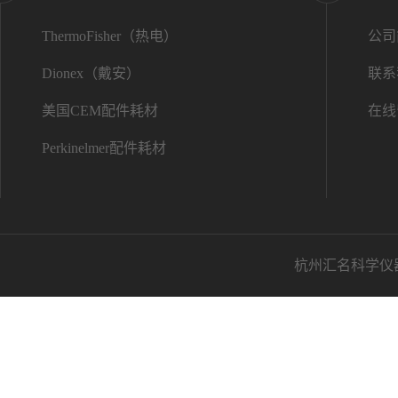
ThermoFisher（热电）
公司
Dionex（戴安）
联系
美国CEM配件耗材
在线
Perkinelmer配件耗材
杭州汇名科学仪