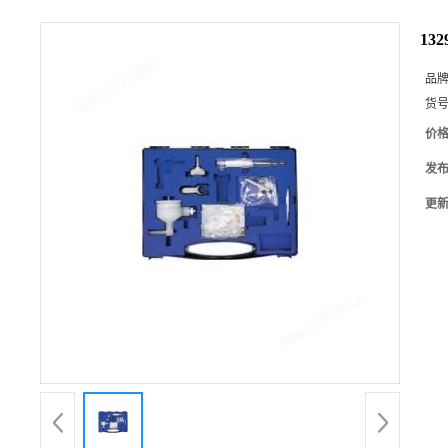
13
品
货
价
发
更