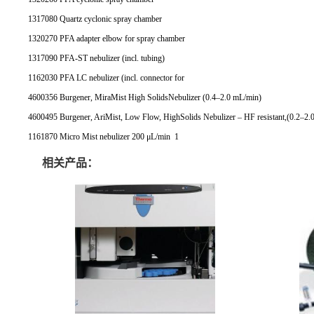
1317080 Quartz cyclonic spray chamber
1320270 PFA adapter elbow for spray chamber
1317090 PFA-ST nebulizer (incl. tubing)
1162030 PFA LC nebulizer (incl. connector for
4600356 Burgener, MiraMist High SolidsNebulizer (0.4–2.0 mL/min)
4600495 Burgener, AriMist, Low Flow, HighSolids Nebulizer – HF resistant,(0.2–2.
1161870 Micro Mist nebulizer 200 μL/min
1
相关产品：