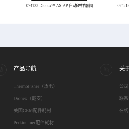
074123 Dionex™ AS-AP 自动进样器阀
074
产品导航
关
ThermoFisher（热电）
公司
Dionex（戴安）
联系
美国CEM配件耗材
在线
Perkinelmer配件耗材