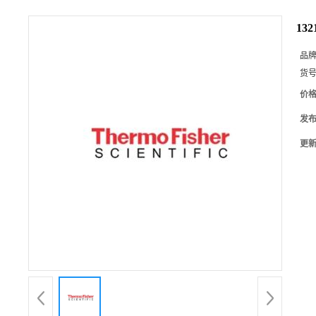
13
品
货
价
发
更