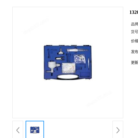
13
品
货
价
发
更