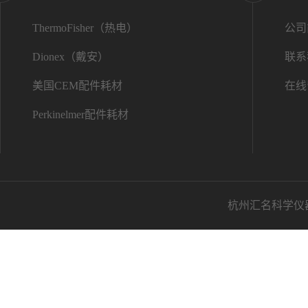
ThermoFisher（热电）
公司
Dionex（戴安）
联系
美国CEM配件耗材
在线
Perkinelmer配件耗材
杭州汇名科学仪