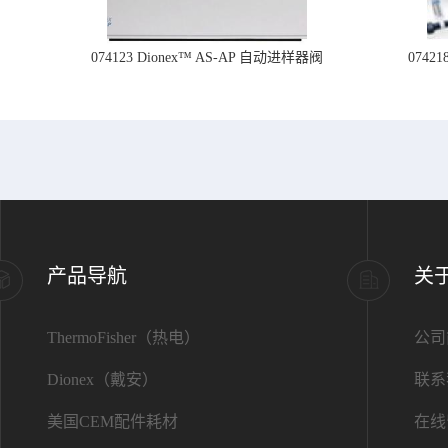
074123 Dionex™ AS-AP 自动进样器阀
074
产品导航
关
ThermoFisher（热电）
公司
Dionex（戴安）
联系
美国CEM配件耗材
在线