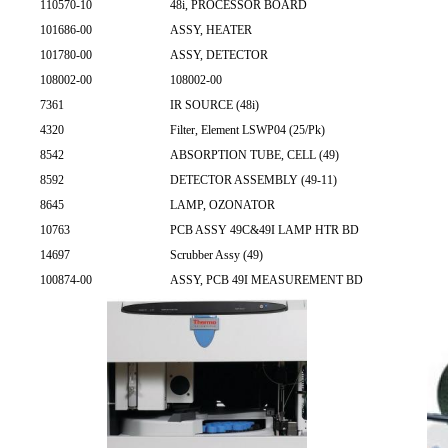
110570-10
48i, PROCESSOR BOARD
101686-00
ASSY, HEATER
101780-00
ASSY, DETECTOR
108002-00
108002-00
7361
IR SOURCE (48i)
4320
Filter, Element LSWP04 (25/Pk)
8542
ABSORPTION TUBE, CELL (49)
8592
DETECTOR ASSEMBLY (49-11)
8645
LAMP, OZONATOR
10763
PCB ASSY 49C&49I LAMP HTR BD
14697
Scrubber Assy (49)
100874-00
ASSY, PCB 49I MEASUREMENT BD