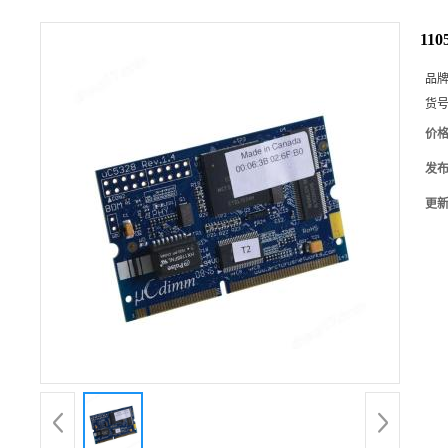
110
品
货
价
发
更