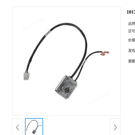
101
品
货
价
发
更