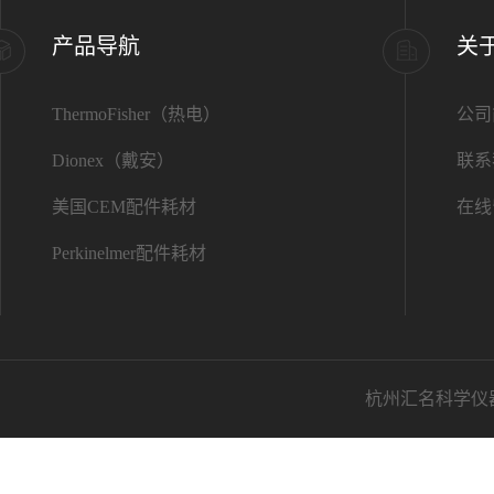
产品导航
关
ThermoFisher（热电）
公司
Dionex（戴安）
联系
美国CEM配件耗材
在线
Perkinelmer配件耗材
杭州汇名科学仪