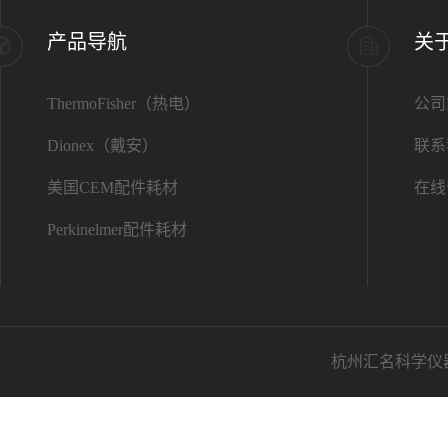
产品导航
关
ThermoFisher（热电）
公司
Dionex（戴安）
联系
美国CEM配件耗材
在线
Perkinelmer配件耗材
杭州汇名科学仪