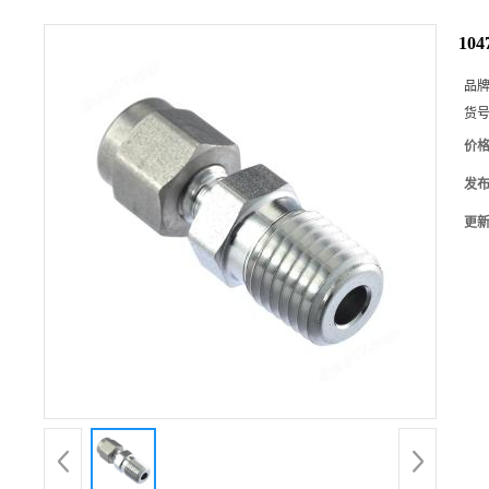
104
品
货
价
发
更