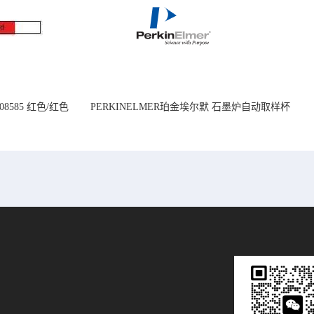
08585 红色/红色
PERKINELMER珀金埃尔默 石墨炉自动取样杯
14mm
1.2 mL B0510397