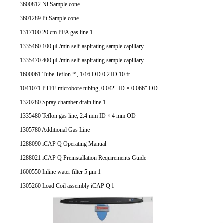
3600812 Ni Sample cone
3601289 Pt Sample cone
1317100 20 cm PFA gas line 1
1335460 100 μL/min self-aspirating sample capillary
1335470 400 μL/min self-aspirating sample capillary
1600061 Tube Teflon™, 1/16 OD 0.2 ID 10 ft
1041071 PTFE microbore tubing, 0.042" ID × 0.066" OD
1320280 Spray chamber drain line 1
1335480 Teflon gas line, 2.4 mm ID × 4 mm OD
1305780 Additional Gas Line
1288090 iCAP Q Operating Manual
1288021 iCAP Q Preinstallation Requirements Guide
1600550 Inline water filter 5 μm 1
1305260 Load Coil assembly iCAP Q 1