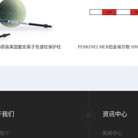
218原装美国戴安离子色谱柱保护柱
PERKINELMER珀金埃尔默 099
标准PVC管道,内径1.
于我们
资讯中心
简介
新闻中心