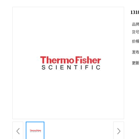
13
品
货
价
发
更