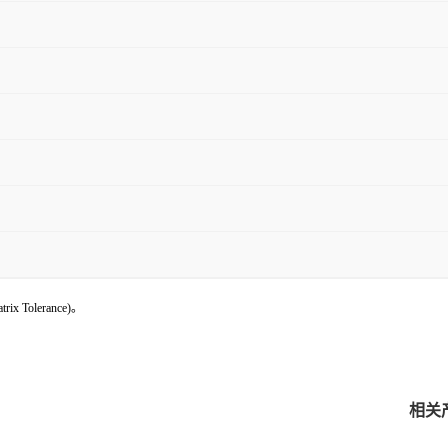
trix Tolerance)。
相关