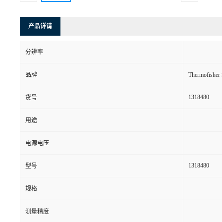
产品详请
分辨率
品牌
Thermofishe
1318480
货号
用途
电源电压
1318480
型号
规格
测量精度