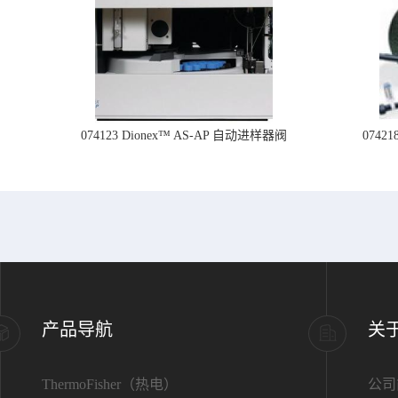
074123 Dionex™ AS-AP 自动进样器阀
074
产品导航
关
ThermoFisher（热电）
公司