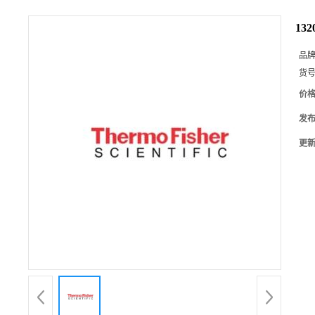
13
品
货
价
发
更