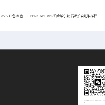
08585 红色/红色
PERKINELMER珀金埃尔默 石墨炉自动取样杯
14mm
1.2 mL B0510397