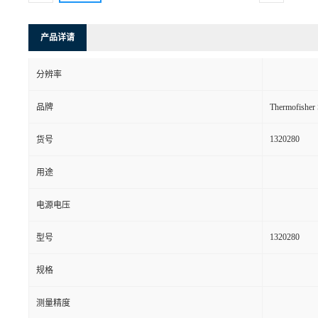
产品详请
分辨率
品牌
Thermofishe
1320280
货号
用途
电源电压
1320280
型号
规格
测量精度