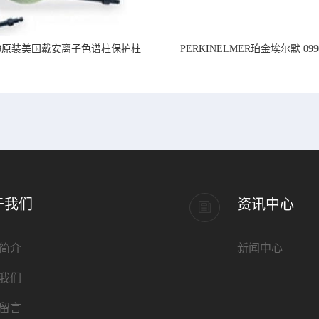
218原装美国戴安离子色谱柱保护柱
PERKINELMER珀金埃尔默 099
标准PVC管道,内径1.
于我们
资讯中心
简介
新闻中心
我们
留言