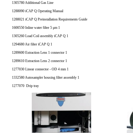
1305780 Additional Gas Line
1288090 iCAP Q Operating Manual
1288021 iCAP Q Preinstallation Requirements Guide
1600550 Inline water filter 5 μm 1
1305260 Load Coil assembly iCAP Q 1
1294680 Air filter iCAP Q 1
1289600 Extraction Lens 1 connector 1
1289610 Extraction Lens 2 connector 1
1277030 Linear connector - OD 4 mm 1
1332580 Autosampler housing filter assembly 1
1277070 Drip tray