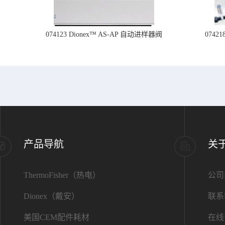
074123 Dionex™ AS-AP 自动进样器阀
074
产品导航
关
ThermoFisher（热电）
公司
Dionex（戴安）
联系
美国CEM配件耗材
在线