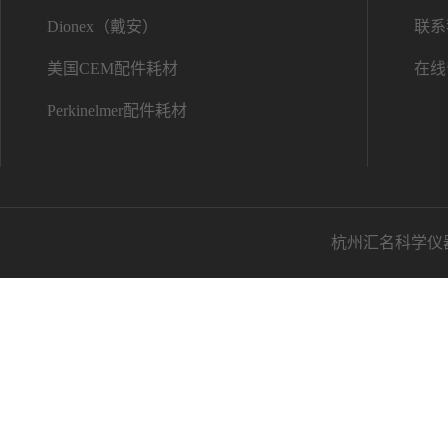
Dionex（戴安）
联系
美国CEM配件耗材
在线
Perkinelmer配件耗材
杭州汇名科学仪