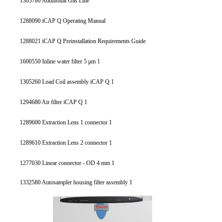
1305780 Additional Gas Line
1288090 iCAP Q Operating Manual
1288021 iCAP Q Preinstallation Requirements Guide
1600550 Inline water filter 5 μm 1
1305260 Load Coil assembly iCAP Q 1
1294680 Air filter iCAP Q 1
1289600 Extraction Lens 1 connector 1
1289610 Extraction Lens 2 connector 1
1277030 Linear connector - OD 4 mm 1
1332580 Autosampler housing filter assembly 1