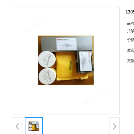
13
品
货
价
发
更