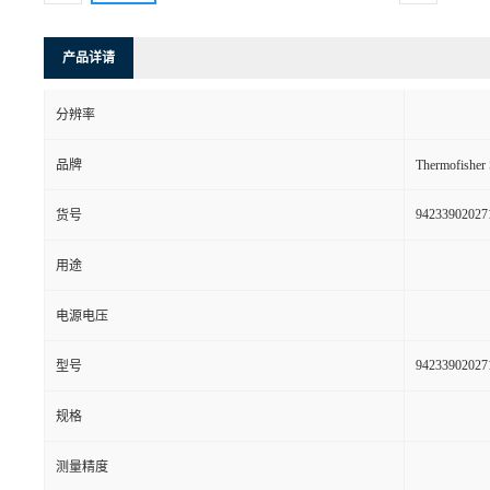
产品详请
分辨率
品牌
Thermofishe
94233902027
货号
用途
电源电压
94233902027
型号
规格
测量精度