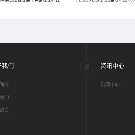
218原装美国戴安离子色谱柱保护柱
PERKINELMER珀金埃尔默 099
标准PVC管道,内径1.
于我们
资讯中心
简介
新闻中心
我们
留言