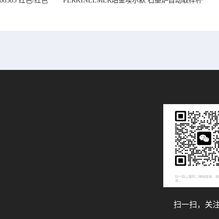
08585 红色/红色
PERKINELMER珀金埃尔默 石墨炉自动取样杯
14mm
1.2 mL B0510397
扫一扫，关