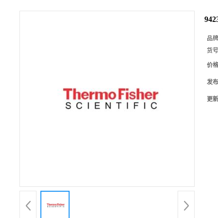
94
品
货
价
发
更