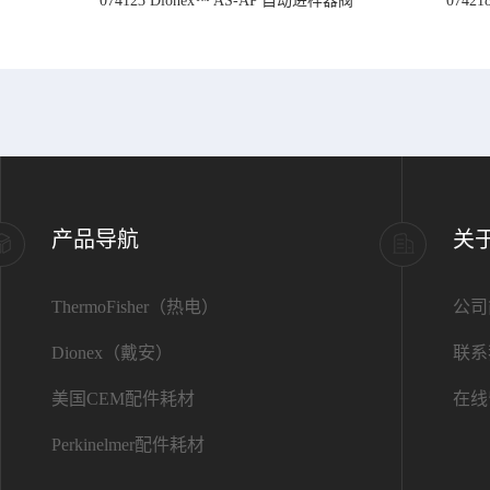
074123 Dionex™ AS-AP 自动进样器阀
074
产品导航
关
ThermoFisher（热电）
公司
Dionex（戴安）
联系
美国CEM配件耗材
在线
Perkinelmer配件耗材