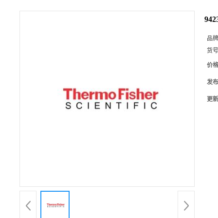
94
品
货
价
发
更