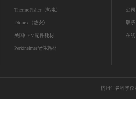
ThermoFisher（热电）
公司
Dionex（戴安）
联系
美国CEM配件耗材
在线
Perkinelmer配件耗材
杭州汇名科学仪