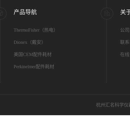
产品导航
关
ThermoFisher（热电）
公司
Dionex（戴安）
联系
美国CEM配件耗材
在线
Perkinelmer配件耗材
杭州汇名科学仪