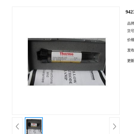
94
品
货
价
发
更