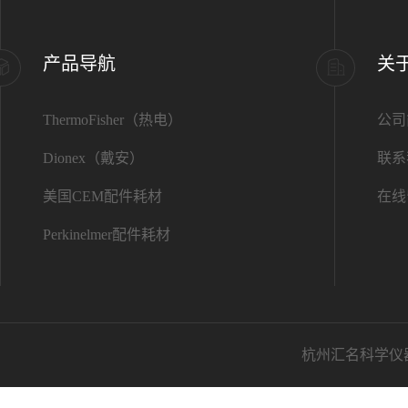
产品导航
关
ThermoFisher（热电）
公司
Dionex（戴安）
联系
美国CEM配件耗材
在线
Perkinelmer配件耗材
杭州汇名科学仪