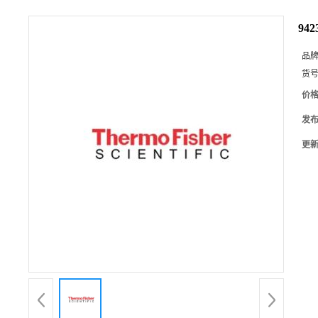
94
品
货
价
发
更