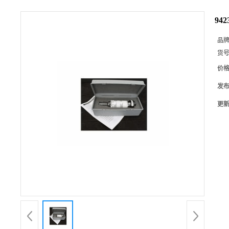
94
品
货
价
发
更