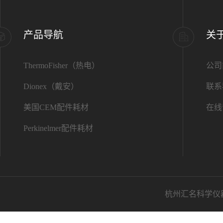
产品导航
关
ThermoFisher（热电）
公司
Dionex（戴安）
联系
美国CEM配件耗材
在线
Perkinelmer配件耗材
杭州汇名科学仪