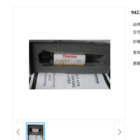
94
品
货
价
发
更