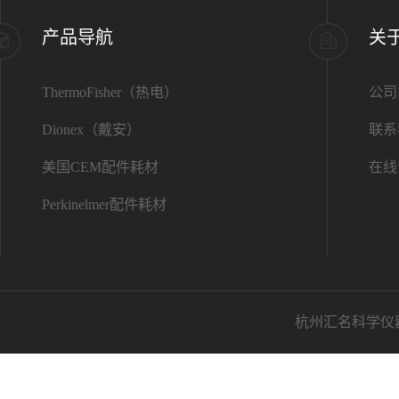
产品导航
关
ThermoFisher（热电）
公司
Dionex（戴安）
联系
美国CEM配件耗材
在线
Perkinelmer配件耗材
杭州汇名科学仪