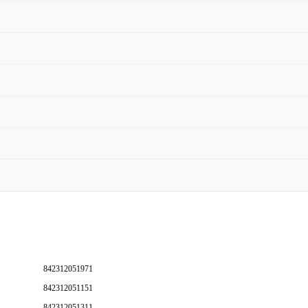
842312051971
842312051151
842312051311