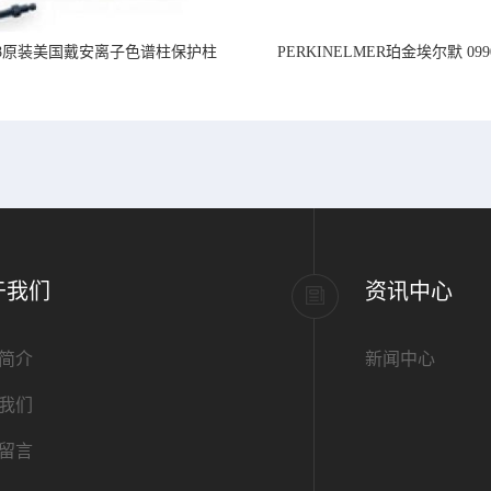
218原装美国戴安离子色谱柱保护柱
PERKINELMER珀金埃尔默 099
标准PVC管道,内径1.
于我们
资讯中心
简介
新闻中心
我们
留言