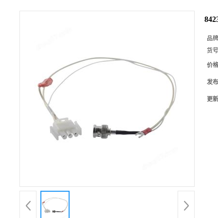
84
品
货
价
发
更