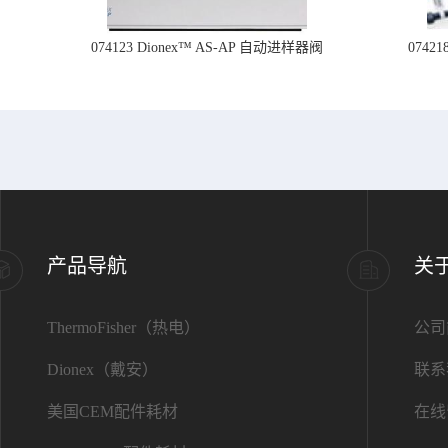
074123 Dionex™ AS-AP 自动进样器阀
074
产品导航
关
ThermoFisher（热电）
公司
Dionex（戴安）
联系
美国CEM配件耗材
在线