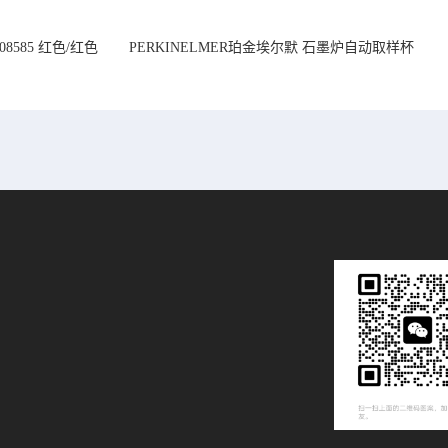
08585 红色/红色
PERKINELMER珀金埃尔默 石墨炉自动取样杯
14mm
1.2 mL B0510397