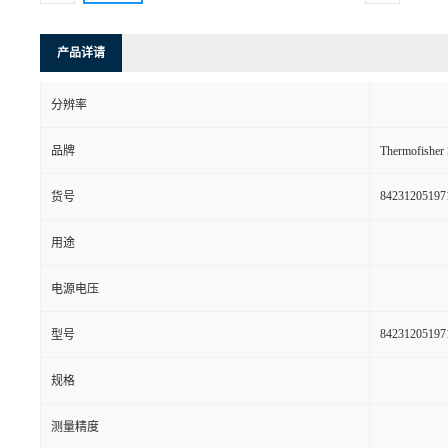
产品详请
分辨率
品牌
Thermofishe
84231205197
货号
用途
电源电压
84231205197
型号
规格
测量精度