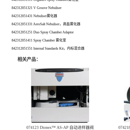
842312051321 V Groove Nebuliser
842312051431 Nebuliser雾化器
842312051331 AeroSalt Nebuliser，高盐雾化器
842312051251 Duo Spray Chamber Adaptor
842312051411 Spray Chamber 雾化室
842312051551 Internal Standards Kit，内标混合器
相关产品：
074123 Dionex™ AS-AP 自动进样器阀
074