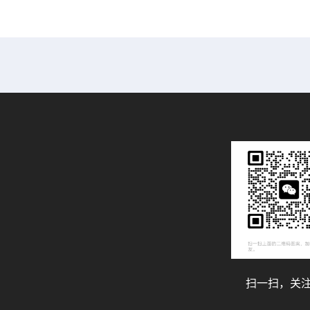
14mm
1.2 mL B0510397
扫一扫，关