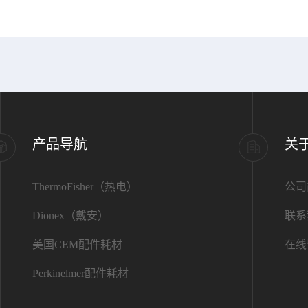
产品导航
关
ThermoFisher（热电）
公司
Dionex（戴安）
联系
美国CEM配件耗材
在线
Perkinelmer配件耗材