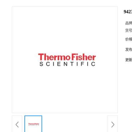
94
品
货
价
发
更