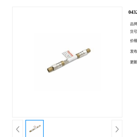
04
品
货
价
发
更