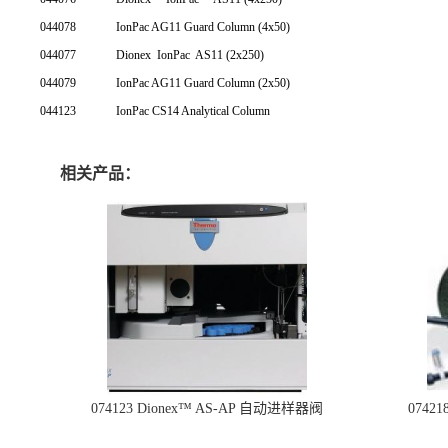
044078
IonPac AG11 Guard Column (4x50)
044077
Dionex
IonPac
AS11 (2x250)
044079
IonPac AG11 Guard Column (2x50)
044123
IonPac CS14 Analytical Column
相关产品：
074123 Dionex™ AS-AP 自动进样器阀
074