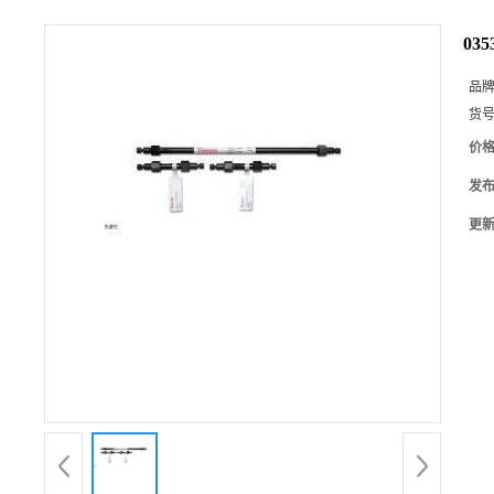
03
品
货
价
发
更