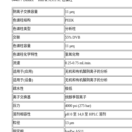
阴离子交换容量
11 μeq
色谱柱结构
PEEK
色谱柱类型
分析柱
交联
55% DVB
色谱柱容量
11 μeq
色谱柱化学特性
氢氧化物
流速
0.25-0.75 mL/min.
适用于(应用)
无机和有机酸阴离子的分析
适用于(设备)
无机和有机酸阴离子的分析
疏水性
极低
离子交换基
烷醇季铵离子
压力
4000 psi (275 bar)
溶剂相容性
pH 0 至 14,0 至 HPLC 溶剂
粒径
13 μm
固定相
IonPac AS11