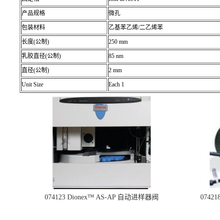
产品规格
微孔
包装材料
乙基苯乙烯/二乙烯苯
长度(公制)
250 mm
乳胶直径(公制)
85 nm
直径(公制)
2 mm
Unit Size
Each 1
074123 Dionex™ AS-AP 自动进样器阀
074