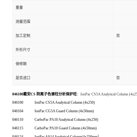
重量
测量范围
加工定制
否
外形尺寸
保修期
是否进口
否
046100戴安CS 阴离子色谱柱分析保护柱
：IonPac CS5A Analytical Column (4x
046100
IonPac CS5A Analytical Column (4x250)
046104
IonPac CG5A Guard Column (4x50mm)
046110
CarboPac PA10 Analytical Column (4x250)
046115
CarboPac PA10 Guard Column (4x50mm)
046124
IonPac AS14 Analytical Column(4x250mm）