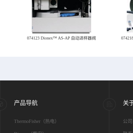
074123 Dionex™ AS-AP 自动进样器阀
074
产品导航
关
ThermoFisher（热电）
公司