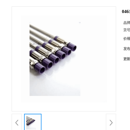
04
品
货
价
发
更