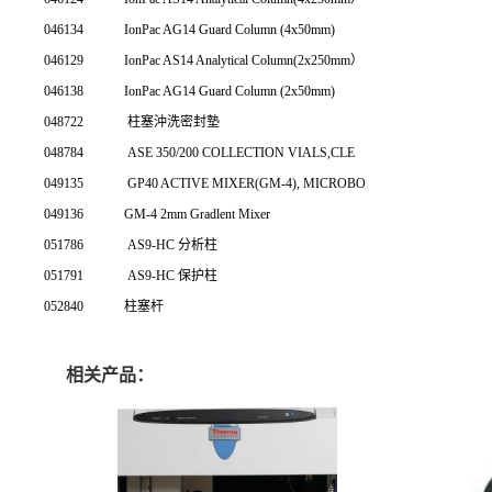
046134
IonPac AG14 Guard Column (4x50mm)
046129
IonPac AS14 Analytical Column(2x250mm）
046138
IonPac AG14 Guard Column (2x50mm)
048722
柱塞沖洗密封墊
048784
ASE 350/200 COLLECTION VIALS,CLE
049135
GP40 ACTIVE MIXER(GM-4), MICROBO
049136
GM-4 2mm Gradlent Mixer
051786
AS9-HC 分析柱
051791
AS9-HC 保护柱
052840
柱塞杆
相关产品：