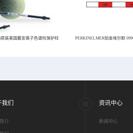
218原装美国戴安离子色谱柱保护柱
PERKINELMER珀金埃尔默 099
标准PVC管道,内径1.
于我们
资讯中心
简介
新闻中心