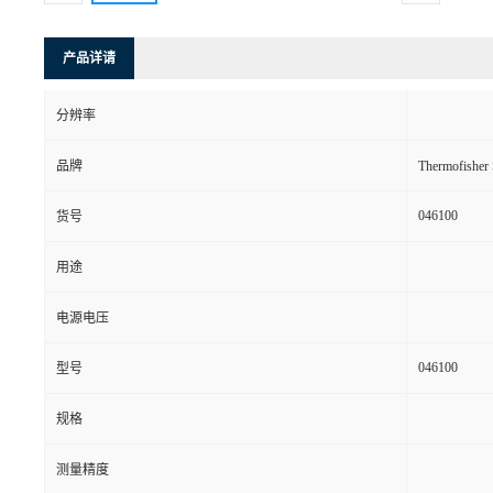
产品详请
分辨率
品牌
Thermofishe
046100
货号
用途
电源电压
046100
型号
规格
测量精度