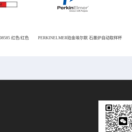
08585 红色/红色
PERKINELMER珀金埃尔默 石墨炉自动取样杯
14mm
1.2 mL B0510397