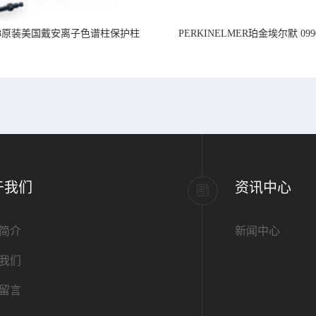
218原装美国戴安离子色谱柱保护柱
PERKINELMER珀金埃尔默 099
标准PVC管道,内径1.
于我们
资讯中心
简介
新闻中心
我们
留言