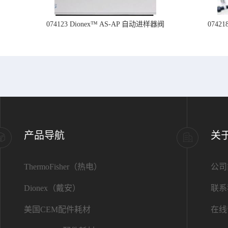
074123 Dionex™ AS-AP 自动进样器阀
074
产品导航
关
ThermoFisher（热电）
公司
Dionex（戴安）
联系
美国CEM配件耗材
在线