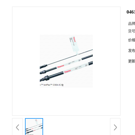
04
品
货
价
发
更