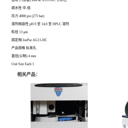
疏水性 中-低
压力 4000 psi (275 bar)
溶剂相容性 pH 0 至 14,0 至 HPLC 溶剂
粒径 13 μm
固定相 IonPac AG11-HC
产品规格 标准孔
直径(公制) 4 mm
Unit Size Each 1
相关产品：