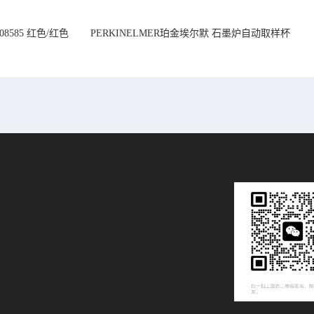
08585 红色/红色
PERKINELMER珀金埃尔默 石墨炉自动取样杯
14mm
1.2 mL B0510397