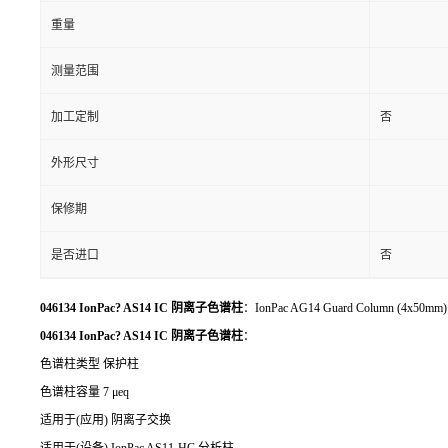
重量
测量范围
加工定制
否
外形尺寸
保修期
是否进口
否
046134 IonPac? AS14 IC 阴离子色谱柱
：IonPac AG14 Guard Column (4x50mm)
046134 IonPac? AS14 IC 阴离子色谱柱
：
色谱柱类型 保护柱
色谱柱容量 7 μeq
适用于(应用) 阴离子交换
适用于(设备) IonPac AS11-HC 分析柱