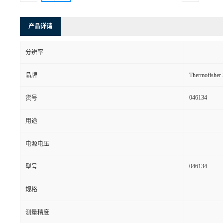
产品详请
分辨率
品牌
Thermofishe
046134
货号
用途
电源电压
046134
型号
规格
测量精度