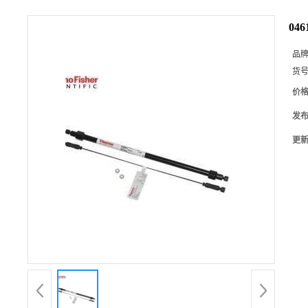
046
品
货
价
发
更