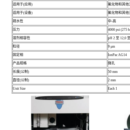
适用于(应用)
氟化物和其他
适用于(设备)
氟化物和其他
疏水性
中-高
压力
4000 psi (275 b
溶剂相容性
pH 2 至 12,0
粒径
9 μm
固定相
IonPac AG14
产品规格
微孔
长度(公制)
50 mm
直径(公制)
2 mm
Unit Size
Each 1