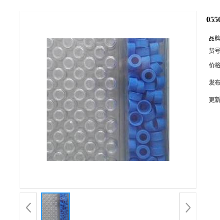
05
品
货
价
发
更