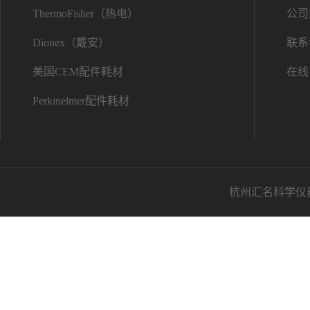
ThermoFisher（热电）
公司
Dionex（戴安）
联系
美国CEM配件耗材
在线
Perkinelmer配件耗材
杭州汇名科学仪