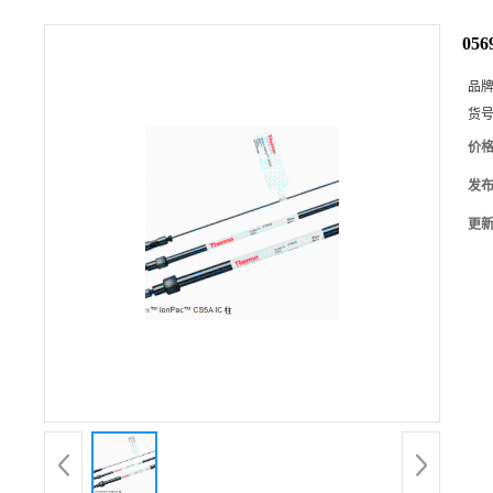
05
品
货
价
发
更