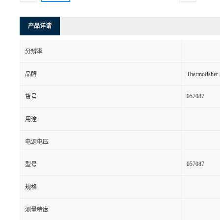
产品详请
分辨率
品牌
Thermofishe
057087
货号
用途
电源电压
057087
型号
规格
测量精度