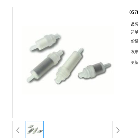
057
品
货
价
发
更