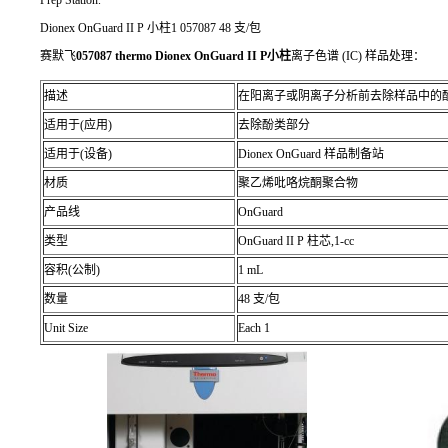
Dionex OnGuard II P 小柱1 057087 48 支/包
赛默飞
057087 thermo Dionex OnGuard II P小柱
离子色谱 (IC) 样品处理：
描述
在阳离子或阴离子分析前去除样品中的
适用于(应用)
去除酚类部分
适用于(设备)
Dionex OnGuard 样品制备站
材质
聚乙烯吡咯烷酮聚合物
产品线
OnGuard
类型
OnGuard II P 柱芯,1-cc
容积(公制)
1 mL
数量
48 支/包
Unit Size
Each 1