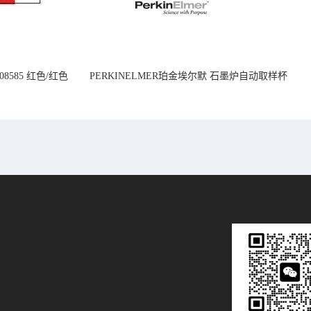
08585 红色/红色
PERKINELMER珀金埃尔默 石墨炉自动取样杯
14mm
1.2 mL B0510397