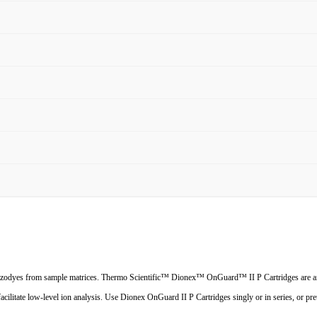
nd azodyes from sample matrices. Thermo Scientific™ Dionex™ OnGuard™ II P Cartridges are an
 facilitate low-level ion analysis. Use Dionex OnGuard II P Cartridges singly or in series, or 