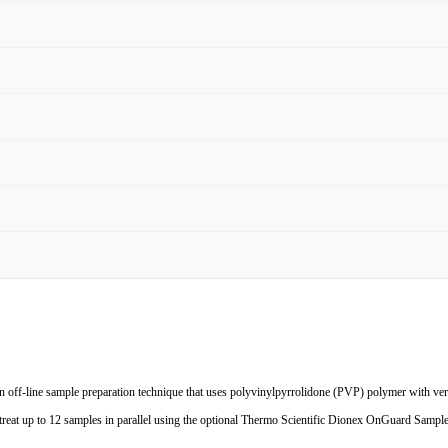
 off-line sample preparation technique that uses polyvinylpyrrolidone (PVP) polymer with ve
pretreat up to 12 samples in parallel using the optional Thermo Scientific Dionex OnGuard Sampl