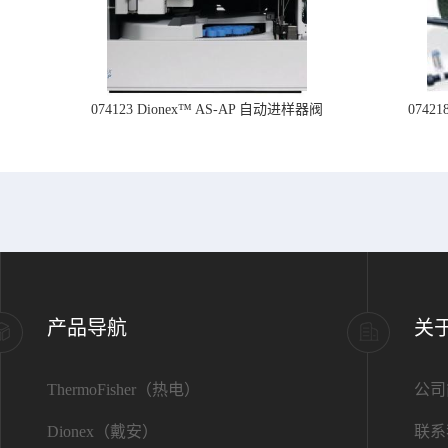
074123 Dionex™ AS-AP 自动进样器阀
074
产品导航
关
ThermoFisher（热电）
公司
Dionex（戴安）
联系