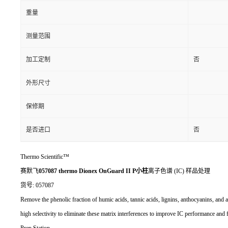
重量
测量范围
加工定制
否
外形尺寸
保修期
是否进口
否
Thermo Scientific™
赛默飞
057087 thermo Dionex OnGuard II P小柱
离子色谱 (IC) 样品处理
货号: 057087
Remove the phenolic fraction of humic acids, tannic acids, lignins, anthocyanins, a
high selectivity to eliminate these matrix interferences to improve IC performance and
Prep Station.