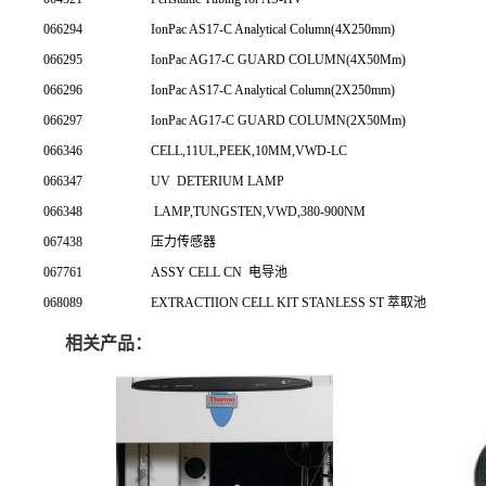
066294
IonPac AS17-C Analytical Column(4X250mm)
066295
IonPac AG17-C GUARD COLUMN(4X50Mm)
066296
IonPac AS17-C Analytical Column(2X250mm)
066297
IonPac AG17-C GUARD COLUMN(2X50Mm)
066346
CELL,11UL,PEEK,10MM,VWD-LC
066347
UV
DETERIUM LAMP
066348
LAMP,TUNGSTEN,VWD,380-900NM
067438
压力传感器
067761
ASSY CELL CN
电导池
068089
EXTRACTIION CELL KIT STANLESS ST 萃取池
相关产品：