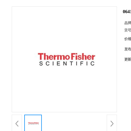
06
品
货
价
发
更