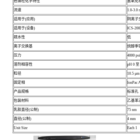
色谱柱化学特性
氢氧化
流速
1.0-3.0
适用于(应用)
阴离子
适用于(设备)
ICS-20
疏水性
低
离子交换基
烷醇季
压力
4000 psi
溶剂相容性
pH 0 至
粒径
10.5 μm
固定相
IonPac 
产品规格
标准孔
包装材料
乙基苯
乳胶直径(公制)
75 nm
直径(公制)
4 mm
Unit Size
Each 1