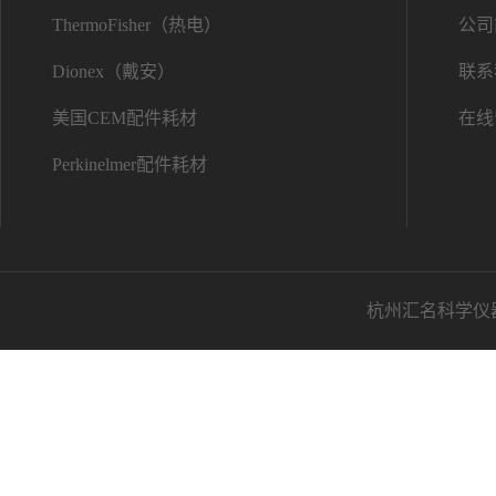
ThermoFisher（热电）
公司
Dionex（戴安）
联系
美国CEM配件耗材
在线
Perkinelmer配件耗材
杭州汇名科学仪