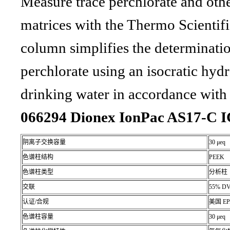
Measure trace perchlorate and othe
matrices with the Thermo Scient
column simplifies the determination
perchlorate using an isocratic hydro
drinking water in accordance wit
066294 Dionex IonPac AS17-
阴离子交换容量
30 μeq
色谱柱结构
PEEK
色谱柱类型
分析柱
交联
55% D
认证/合规
美国 EPA
色谱柱容量
30 μeq