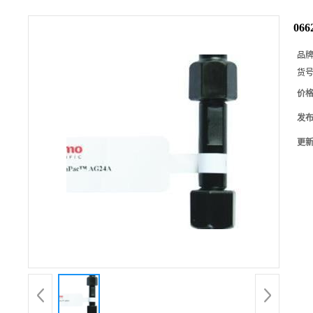
066
品
货
价
发
更