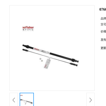
07
品
货
价
发
更