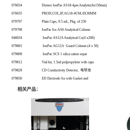
076034
Dionex IonPac AS18-4μm Analytic(4x150mm)
076035
PROD,COL,IP,AG18-4UM,4X30MM
079797
Plain Caps, 0.5 mL, Pkg. of 250
079798
IonPac Ice-AS6 Analytical Column
046034
IonPac AS12A Analytical Co(4 x200)
079801
IonPac AG12A
Guard Column (4 x 50)
079809
IonPac SCS 1 silica cation separ
079812
Vial kit, 1.5ml polpropylene with caps
079829
CD Conductivity Detector,
电导池
079850
ED Electrode Au with Gasket and
相关产品：