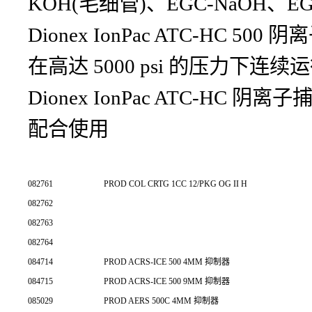
KOH(毛细管)、EGC-NaOH、EG
Dionex IonPac ATC-HC 5
在高达 5000 psi 的压力下连续
Dionex IonPac ATC-
配合使用
082761
PROD COL CRTG 1CC 12/PKG OG II H
082762
082763
082764
084714
PROD ACRS-ICE 500 4MM 抑制器
084715
PROD ACRS-ICE 500 9MM 抑制器
085029
PROD AERS 500C 4MM 抑制器