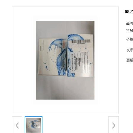
08
品
货
价
发
更