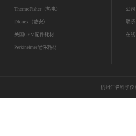
ThermoFisher（热电）
公司
Dionex（戴安）
联系
美国CEM配件耗材
在线
Perkinelmer配件耗材
杭州汇名科学仪