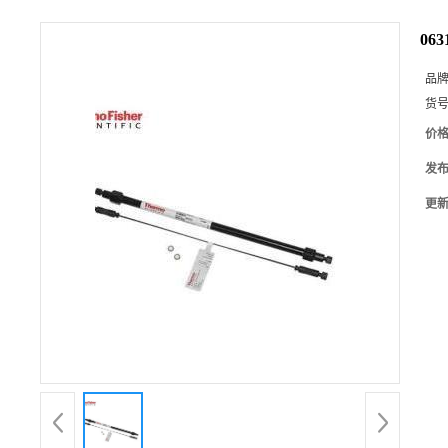
063
品
货
价
发
更