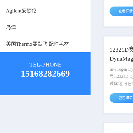
样器塑料瓶具有 
Agilent安捷伦
mL 的规格,
查看详情
提供,随附
盖。选择兼
岛津
瓶盖拆卸工具,
自动进样器设置。 订
美国Thermo赛默飞 配件耗材
每包 250 
12321
带盖 038008 容积(公制)5 mL 类
DynaMa
型塑料瓶 包括仅样品瓶 适用于
TEL-PHONE
Invitroge
Invitrogen 
15168282669
号:12321D DynaMag-2磁力架经
过优化,可在
效地磁性分
Dynabeads
查看详情
DynaMag
的人体工程
吸引力,可
行高效分离。 ?理想工作体积: