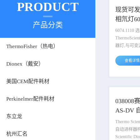
PRODUCT
现货可
相氘灯607
产品分类
紫外检
6074.1110 选择
ThermoSci
器灯,与可
ThermoFisher（热电）
多波长检测
6074.1110 检测模式UV 检测 类
查看详情
Dionex（戴安）
型氘灯 适用于(设备)DAD-
3000(RS)、
美国CEM配件耗材
VWD-3x00(R
SizeEach 6074.2000 检测模式UV
检测 类型钨灯 适用于(设
Perkinelmer配件耗材
038008
备)DAD-300
AS-DV
3000(RS) 和
东立龙
料样品瓶5
列检测器
Thermo Scientific Dion
自动进样器样品瓶和
杭州汇名
Scientific 