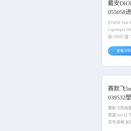
–2,000μL ?在带编号的位置中容
戴安DI
纳多达16支标
055058
心管 ?良
AP样品
055058 Vial 
CapsSepta 
装,100只/盒 Thermo Scientific
Dionex A
瓶套件提供
查看详情
丙烯材质选
赛默飞5
039532
赛默飞热电
管盖5ml 以下为部分同系列产品
货号清单,如
欢迎随时联