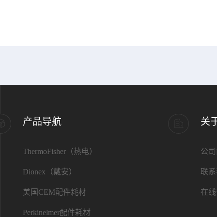
产品导航
关
ThermoFisher（热电）
公司
Dionex（戴安）
联系
美国CEM配件耗材
在线
Perkinelmer配件耗材