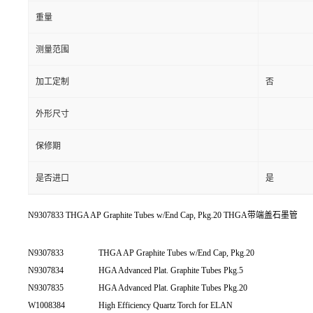
重量
测量范围
加工定制
否
外形尺寸
保修期
是否进口
是
N9307833 THGA AP Graphite Tubes w/End Cap, Pkg.20 THGA带端盖石墨管
N9307833
THGA AP Graphite Tubes w/End Cap, Pkg.20
N9307834
HGA Advanced Plat. Graphite Tubes Pkg.5
N9307835
HGA Advanced Plat. Graphite Tubes Pkg.20
W1008384
High Efficiency Quartz Torch for ELAN