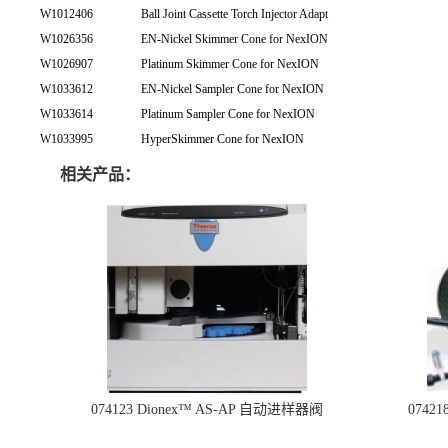
W1012406
Ball Joint Cassette Torch Injector Adapt
W1026356
EN-Nickel Skimmer Cone for NexION
W1026907
Platinum Skimmer Cone for NexION
W1033612
EN-Nickel Sampler Cone for NexION
W1033614
Platinum Sampler Cone for NexION
W1033995
HyperSkimmer Cone for NexION
相关产品：
074123 Dionex™ AS-AP 自动进样器阀
074