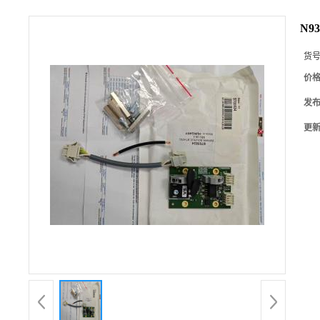
N93
货
价
发
更