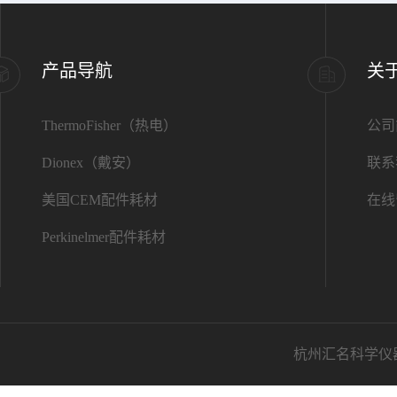
产品导航
关
ThermoFisher（热电）
公司
Dionex（戴安）
联系
美国CEM配件耗材
在线
Perkinelmer配件耗材
杭州汇名科学仪