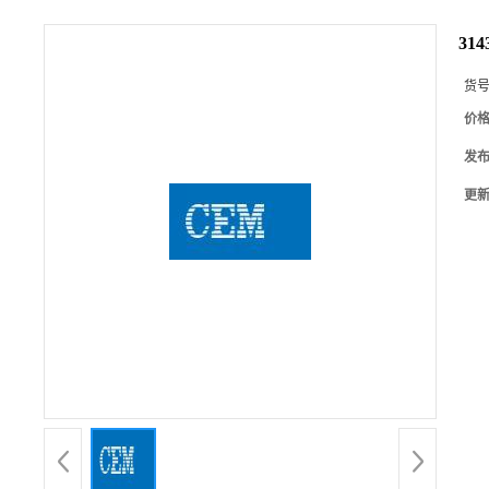
314
货
价
发
更