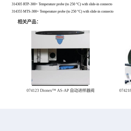
314305 RTP-300+ Temperature probe (to 250 °C) with slide-in connecto
314355 MTS-300+ Temperature probe (to 250 °C) with slide-in connecto
相关产品：
074123 Dionex™ AS-AP 自动进样器阀
074