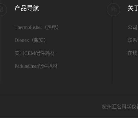
产品导航
关
ThermoFisher（热电）
公司
Dionex（戴安）
联系
美国CEM配件耗材
在线
Perkinelmer配件耗材
杭州汇名科学仪