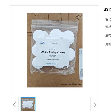
4313
货
价
发
更