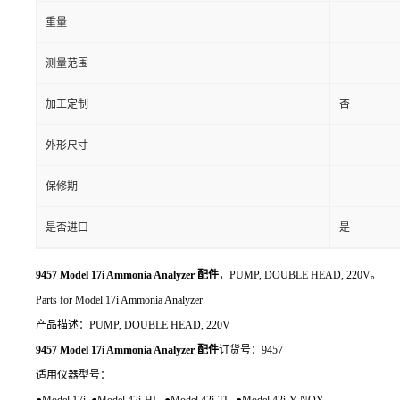
重量
测量范围
加工定制
否
外形尺寸
保修期
是否进口
是
9457 Model 17i Ammonia Analyzer 配件
，PUMP, DOUBLE HEAD, 220V。
Parts for Model 17i Ammonia Analyzer
产品描述：PUMP, DOUBLE HEAD, 220V
9457 Model 17i Ammonia Analyzer 配件
订货号：9457
适用仪器型号：
●Model 17i ●Model 42i-HL ●Model 42i-TL ●Model 42i-Y NOY