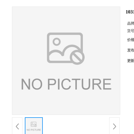
10
品
货
价
发
更