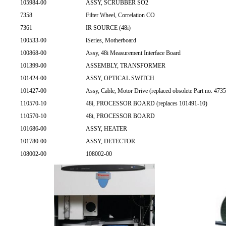
105984-00
ASSY, SCRUBBER SO2
7358
Filter Wheel, Correlation CO
7361
IR SOURCE (48i)
100533-00
iSeries, Motherboard
100868-00
Assy, 48i Measurement Interface Board
101399-00
ASSEMBLY, TRANSFORMER
101424-00
ASSY, OPTICAL SWITCH
101427-00
Assy, Cable, Motor Drive (replaced obsolete Part no. 4735
110570-10
48i, PROCESSOR BOARD (replaces 101491-10)
110570-10
48i, PROCESSOR BOARD
101686-00
ASSY, HEATER
101780-00
ASSY, DETECTOR
108002-00
108002-00