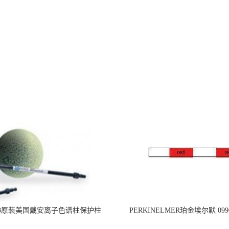
218原装美国戴安离子色谱柱保护柱
PERKINELMER珀金埃尔默 099
标准PVC管道,内径1.