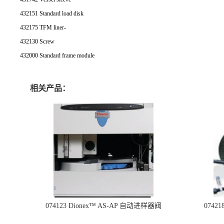
432151 Standard load disk
432175 TFM liner-
432130 Screw
432000 Standard frame module
相关产品：
074123 Dionex™ AS-AP 自动进样器阀
074