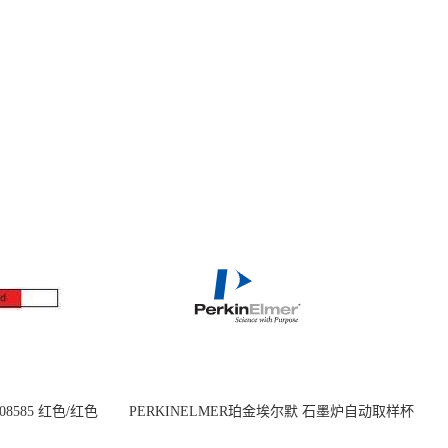
08585 红色/红色
PERKINELMER珀金埃尔默 石墨炉自动取样杯
14mm
1.2 mL B0510397