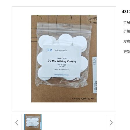
431
货
价
发
更