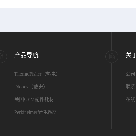
产品导航
关
ThermoFisher（热电）
公司
Dionex（戴安）
联系
美国CEM配件耗材
在线
Perkinelmer配件耗材