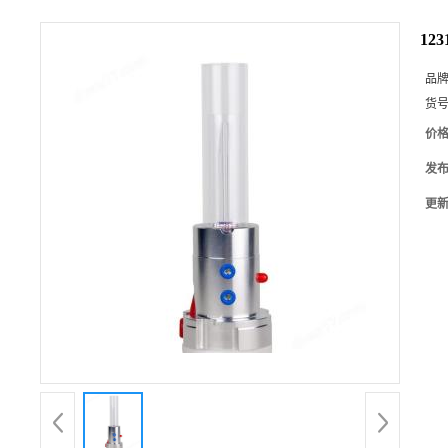
123
品
货
价
发
更