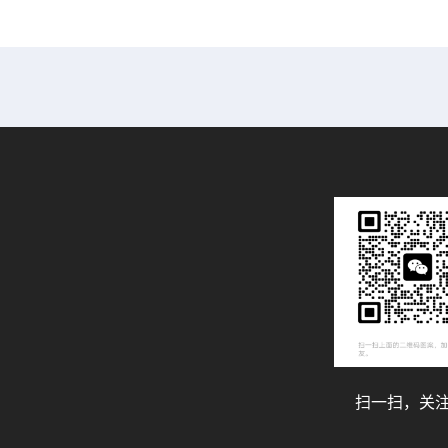
14mm
1.2 mL B0510397
扫一扫，关