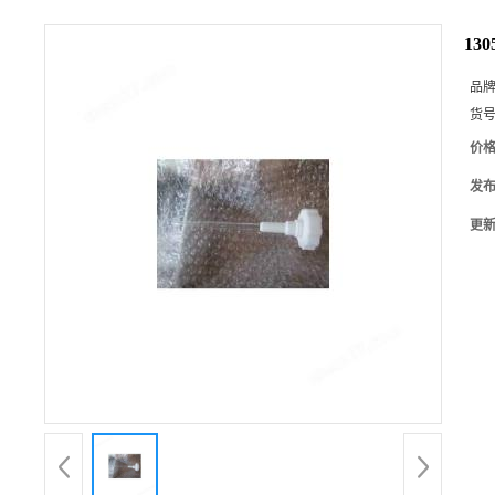
13
品
货
价
发
更