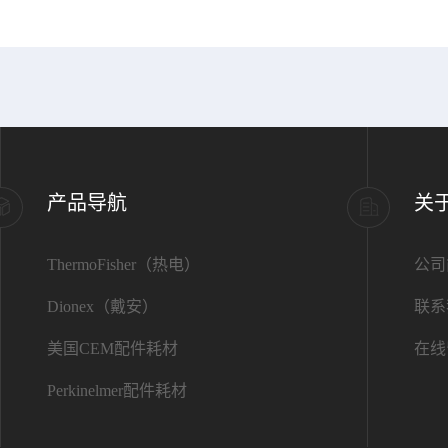
产品导航
关
ThermoFisher（热电）
公司
Dionex（戴安）
联系
美国CEM配件耗材
在线
Perkinelmer配件耗材