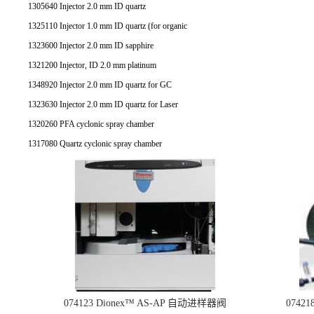
1305640 Injector 2.0 mm ID quartz
1325110 Injector 1.0 mm ID quartz (for organic
1323600 Injector 2.0 mm ID sapphire
1321200 Injector, ID 2.0 mm platinum
1348920 Injector 2.0 mm ID quartz for GC
1323630 Injector 2.0 mm ID quartz for Laser
1320260 PFA cyclonic spray chamber
1317080 Quartz cyclonic spray chamber
074123 Dionex™ AS-AP 自动进样器阀
074