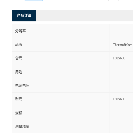
产品详请
分辨率
品牌
Thermofishe
1305600
货号
用途
电源电压
1305600
型号
规格
测量精度