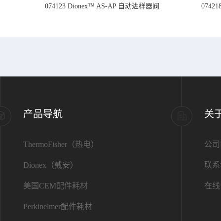
074123 Dionex™ AS-AP 自动进样器阀
074
产品导航
关
ThermoFisher（热电）
公司
Dionex（戴安）
联系
美国CEM配件耗材
在线
Perkinelmer配件耗材