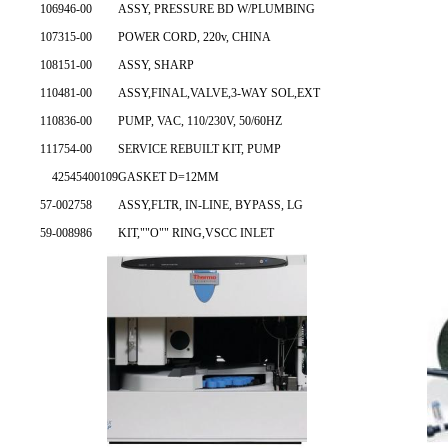
106946-00
ASSY, PRESSURE BD W/PLUMBING
107315-00
POWER CORD, 220v, CHINA
108151-00
ASSY, SHARP
110481-00
ASSY,FINAL,VALVE,3-WAY SOL,EXT
110836-00
PUMP, VAC, 110/230V, 50/60HZ
111754-00
SERVICE REBUILT KIT, PUMP
42545400109
GASKET D=12MM
57-002758
ASSY,FLTR, IN-LINE, BYPASS, LG
59-008986
KIT,""O"" RING,VSCC INLET