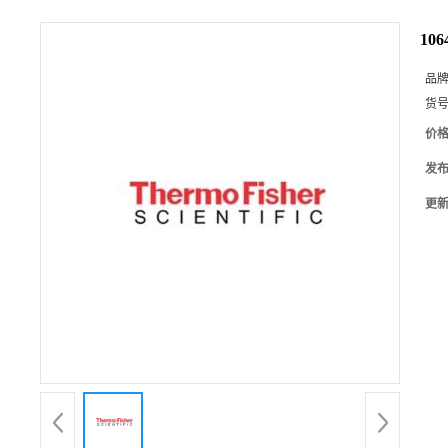
106
品
货
价
发
更